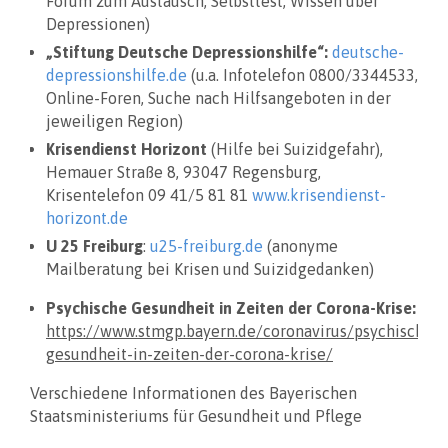
Forum zum Austausch, Selbsttest, Wissen über
Depressionen)
„Stiftung Deutsche Depressionshilfe“:
deutsche-
depressionshilfe.de
(u.a. Infotelefon 0800/3344533,
Online-Foren, Suche nach Hilfsangeboten in der
jeweiligen Region)
Krisendienst Horizont
(Hilfe bei Suizidgefahr),
Hemauer Straße 8, 93047 Regensburg,
Krisentelefon 09 41/5 81 81
www.krisendienst-
horizont.de
U 25 Freiburg
:
u25-freiburg.de
(anonyme
Mailberatung bei Krisen und Suizidgedanken)
Psychische Gesundheit in Zeiten der Corona-Krise:
https://www.stmgp.bayern.de/coronavirus/psychische-
gesundheit-in-zeiten-der-corona-krise/
Verschiedene Informationen des Bayerischen
Staatsministeriums für Gesundheit und Pflege