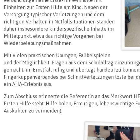
Einheiten zur Ersten Hilfe am Kind. Neben der
Versorgung typischer Verletzungen und dem
richtigen Verhalten in Notfallsituationen standen
daher insbesondere kinderspezifische Inhalte im
Mittelpunkt, etwa das richtige Vorgehen bei
Wiederbelebungsmaßnahmen.
Mit vielen praktischen Übungen, Fallbeispielen
und der Möglichkeit, Fragen aus dem Schulalltag einzubring
gemacht, im Ernstfall ruhig und überlegt handeln zu können.
Fingerkuppenverbandes bei Schnittverletzungen löste bei d
ein AHA-Erlebnis aus.
Zum Abschluss erinnerte die Referentin an das Merkwort HELD
Ersten Hilfe steht:
H
ilfe holen,
E
rmutigen,
l
ebenswichtige F
Auskühlen zu vermeiden).