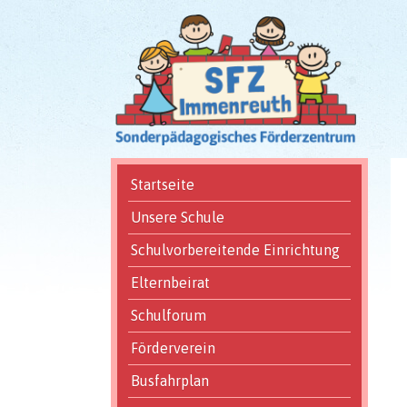
Navigation
Startseite
überspringen
Unsere Schule
Schulvorbereitende Einrichtung
Elternbeirat
Schulforum
Förderverein
Busfahrplan