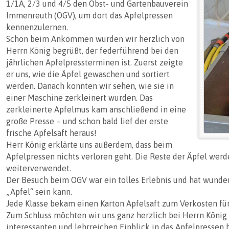
1/1A, 2/3 und 4/5 den Obst- und Gartenbauverein 
Immenreuth (OGV), um dort das Apfelpressen 
kennenzulernen.
Schon beim Ankommen wurden wir herzlich von 
Herrn König begrüßt, der federführend bei den 
jährlichen Apfelpressterminen ist. Zuerst zeigte 
er uns, wie die Äpfel gewaschen und sortiert 
werden. Danach konnten wir sehen, wie sie in 
einer Maschine zerkleinert wurden. Das 
zerkleinerte Apfelmus kam anschließend in eine 
große Presse – und schon bald lief der erste 
frische Apfelsaft heraus!
Herr König erklärte uns außerdem, dass beim 
Apfelpressen nichts verloren geht. Die Reste der Äpfel werd
weiterverwendet.
Der Besuch beim OGV war ein tolles Erlebnis und hat wunde
„Apfel“ sein kann. 
Jede Klasse bekam einen Karton Apfelsaft zum Verkosten für
Zum Schluss möchten wir uns ganz herzlich bei Herrn König
interessanten und lehrreichen Einblick in das Apfelpressen