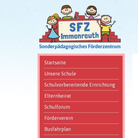
Navigation
Startseite
überspringen
Unsere Schule
Schulvorbereitende Einrichtung
Elternbeirat
Schulforum
Förderverein
Busfahrplan