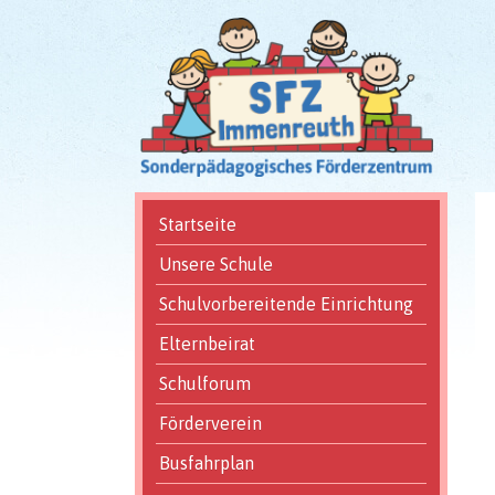
Navigation
Startseite
überspringen
Unsere Schule
Schulvorbereitende Einrichtung
Elternbeirat
Schulforum
Förderverein
Busfahrplan